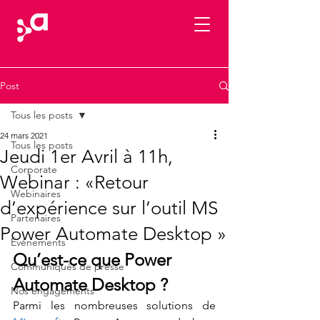
Post
Tous les posts
24 mars 2021
Tous les posts
Jeudi 1er Avril à 11h,
Corporate
Webinar : «Retour
Webinaires
d’expérience sur l’outil MS
Partenaires
Power Automate Desktop »
Événements
Qu’est-ce que Power 
Communiqués de presse
Automate Desktop ?
Nos engagements
Parmi les nombreuses solutions de 