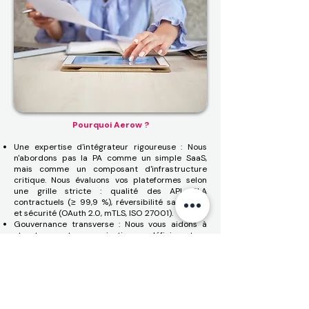
Pourquoi Aerow ?
Une expertise d'intégrateur rigoureuse : Nous
n'abordons pas la PA comme un simple SaaS,
mais comme un composant d'infrastructure
critique. Nous évaluons vos plateformes selon
une grille stricte : qualité des API, SLA
contractuels (≥ 99,9 %), réversibilité sans frais,
et sécurité (OAuth 2.0, mTLS, ISO 27001).
Gouvernance transverse : Nous vous aidons à
structurer votre organisation en définissant un
Process Owner de la facturation électronique,
pivot entre la Finance, la DSI et les Achats.
Garantie de continuité : Conception de
procédures en mode dégradé (files d'attente
locales) pour faire face aux indisponibilités des
PA en fin de mois.