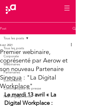
Post
Tous les posts
6 avr. 2021
Tous les posts
Premier webinaire,
Corporate
coprésenté par Aerow et
Webinaires
son nouveau Partenaire
Partenaires
Sinequa : "La Digital
Événements
Workplace"
Communiqués de presse
Le mardi 13 avril « La 
Nos engagements
Digital Workplace : 