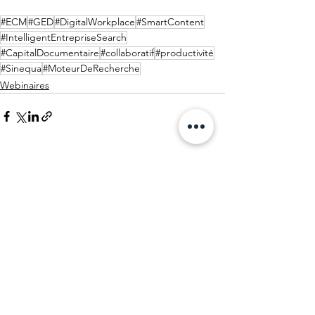
#ECM
#GED
#DigitalWorkplace
#SmartContent
#IntelligentEntrepriseSearch
#CapitalDocumentaire
#collaboratif
#productivité
#Sinequa
#MoteurDeRecherche
Webinaires
Voir tout
Posts récents