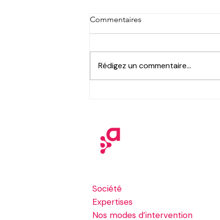
Commentaires
Rédigez un commentaire...
Aerow à la Convention USF
2026 : venez découvrir le
retour d'expérience de notre
client Kem One !
Société
Expertises
Nos modes d’intervention