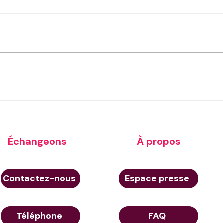
Tungsten automation summit
Aero
Londres 2026 : Retour sur une
2025 
édition 2026 sous le signe de
Logis
l’IA
Échangeons
À propos
Contactez-nous
Espace presse
Téléphone
FAQ