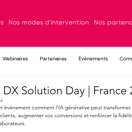
es
Nos modes d'intervention
Nos partena
Webinaires
Partenaires
Événements
Comm
DX Solution Day | France 
il.
et événement comment l'IA générative peut transformer 
 clients, augmenter vos conversions et renforcer la fidéli
laborateurs.