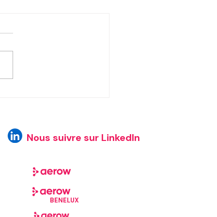
w à la Convention USF
- atelier exclusif avec ID
tics
Nous suivre sur LinkedIn
BENELUX