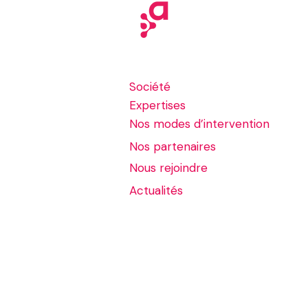
24 janv. 2022
Aerow, les défis 2022
Société
Les défis 2022 du monde d'après avec
Expertises
AEROW société, spécialiste du
conseil et de l'intégration autour des
Nos modes d’intervention
services de contenus Intelligents.
Nos partenaires
Nous rejoindre
Actualités
Mentions légales
Politiqu