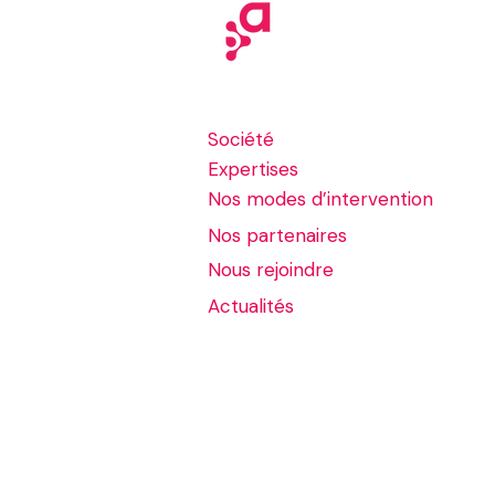
24 janv. 2022
Aerow, les défis 2022
Société
Les défis 2022 du monde d'après avec
Expertises
AEROW société, spécialiste du
conseil et de l'intégration autour des
Nos modes d’intervention
services de contenus Intelligents.
Nos partenaires
Nous rejoindre
Actualités
Mentions légales
Politiqu