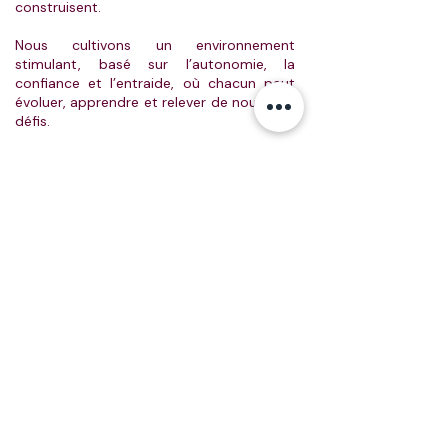
construisent.
Nous cultivons un environnement
stimulant, basé sur l’autonomie, la
confiance et l’entraide, où chacun peut
évoluer, apprendre et relever de nouveaux
défis.
Envie de contribuer à des projets
ambitieux dans un cadre qui vous
ressemble ?
Chez Aerow, vous avez toutes les raisons
de vous accomplir.
VOIR NOS OFFRES
DANS LE MONDE